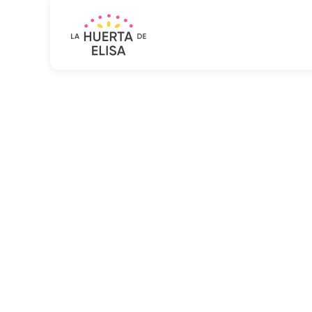
[validar_zip_zone]