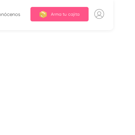
onócenos
Arma tu cajita