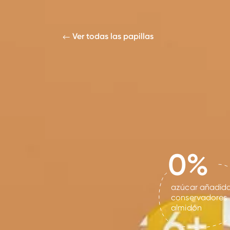
Ver todas las papillas
0%
azúcar añadid
conservadores
almidón