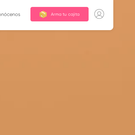
onócenos
Arma tu cajita