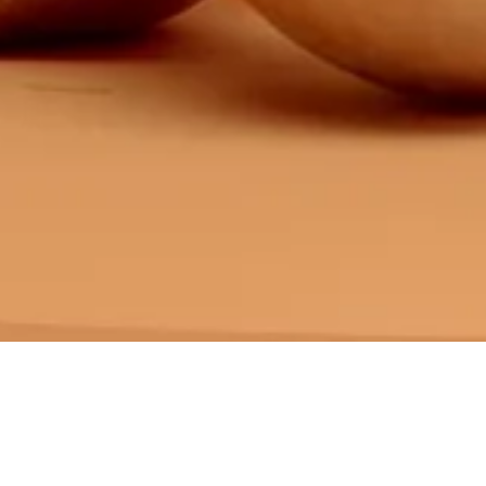
+
Yuc